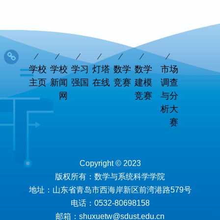
学校
学校
学习
灯塔
数学
数学
市场
主页
新闻
强国
在线
竞赛
建模
调查
网
竞赛
与分
析大
赛
Copyright © 2023
版权所有：数学与系统科学学院
地址：山东省青岛市西海岸新区前湾港路579号
电话：0532-80698158
邮箱：shuxuetw@sdust.edu.cn