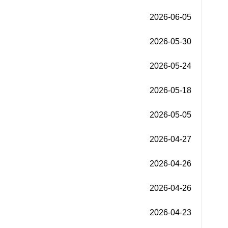
2026-06-05
2026-05-30
2026-05-24
2026-05-18
2026-05-05
2026-04-27
2026-04-26
2026-04-26
2026-04-23