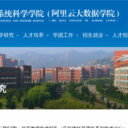
学研究
人才培养
学团工作
招生就业
人才招
究