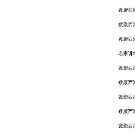
数聚西
数聚西
数聚西
名家讲
数聚西
数聚西海
数聚西
数聚西
数聚西