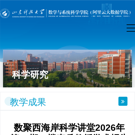
科学研究
教学成果
数聚西海岸科学讲堂2026年