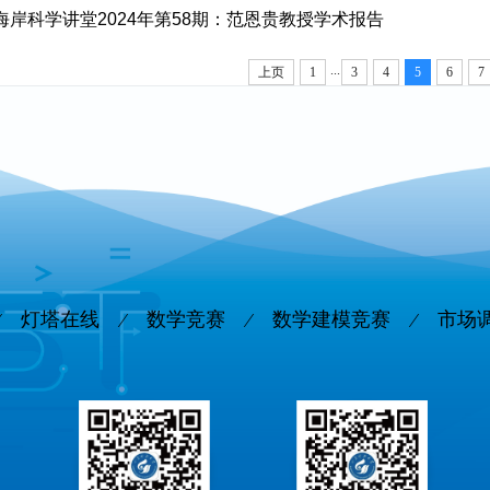
海岸科学讲堂2024年第58期：范恩贵教授学术报告
...
上页
1
3
4
5
6
7
灯塔在线
数学竞赛
数学建模竞赛
市场