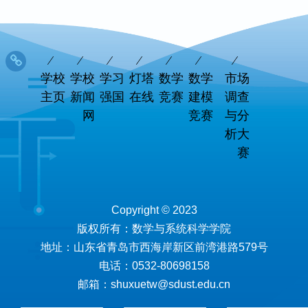
学校
学校
学习
灯塔
数学
数学
市场
主页
新闻
强国
在线
竞赛
建模
调查
网
竞赛
与分
析大
赛
Copyright © 2023
版权所有：数学与系统科学学院
地址：山东省青岛市西海岸新区前湾港路579号
电话：0532-80698158
邮箱：shuxuetw@sdust.edu.cn