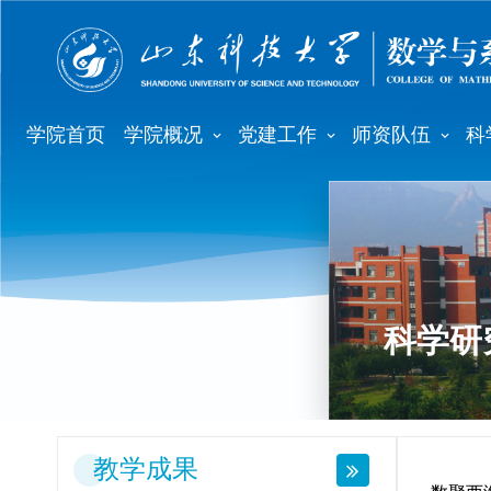
学院首页
学院概况
党建工作
师资队伍
科
科学研
教学成果