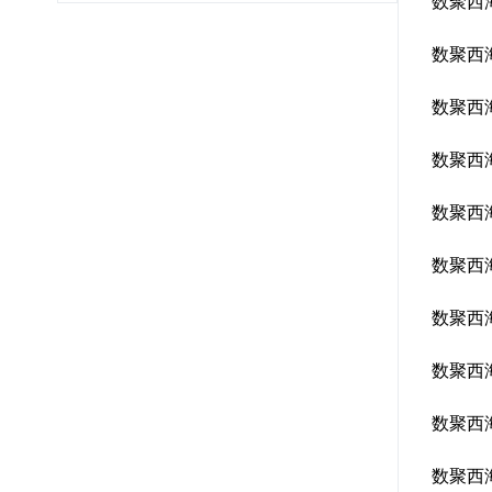
数聚西
数聚西
数聚西
数聚西
数聚西
数聚西
数聚西
数聚西
数聚西海
数聚西