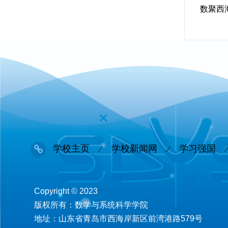
数聚西
学校主页
学校新闻网
学习强国
Copyright © 2023
版权所有：数学与系统科学学院
地址：山东省青岛市西海岸新区前湾港路579号