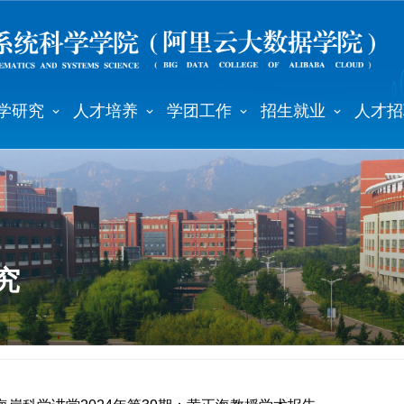
学研究
人才培养
学团工作
招生就业
人才招
究