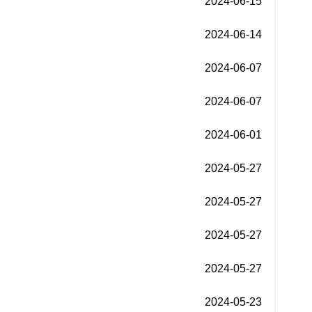
2024-06-15
2024-06-14
2024-06-07
2024-06-07
2024-06-01
2024-05-27
2024-05-27
2024-05-27
2024-05-27
2024-05-23