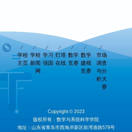
学校
学校
学习
灯塔
数学
数学
市场
主页
新闻
强国
在线
竞赛
建模
调查
网
竞赛
与分
析大
赛
Copyright © 2023
版权所有：数学与系统科学学院
地址：山东省青岛市西海岸新区前湾港路579号