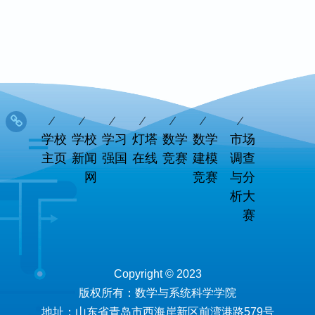
学校
学校
学习
灯塔
数学
数学
市场
主页
新闻
强国
在线
竞赛
建模
调查
网
竞赛
与分
析大
赛
Copyright © 2023
版权所有：数学与系统科学学院
地址：山东省青岛市西海岸新区前湾港路579号