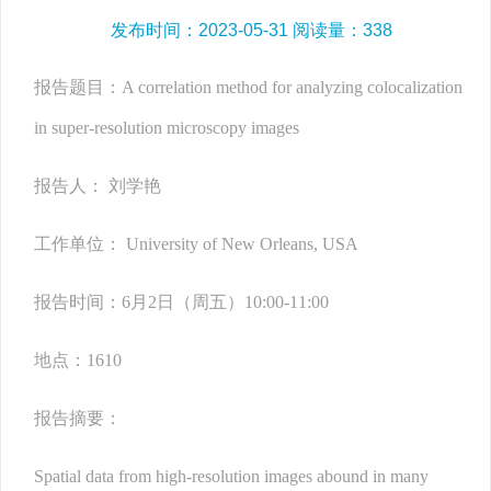
发布时间：2023-05-31 阅读量：
338
报告题目：A correlation method for analyzing colocalization
in super-resolution microscopy images
报告人： 刘学艳
工作单位： University of New Orleans, USA
报告时间：6月2日（周五）10:00-11:00
地点：1610
报告摘要：
Spatial data from high-resolution images abound in many