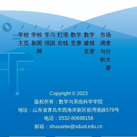
学校
学校
学习
灯塔
数学
数学
市场
主页
新闻
强国
在线
竞赛
建模
调查
网
竞赛
与分
析大
赛
Copyright © 2023
版权所有：数学与系统科学学院
地址：山东省青岛市西海岸新区前湾港路579号
电话：0532-80698158
邮箱：shuxuetw@sdust.edu.cn