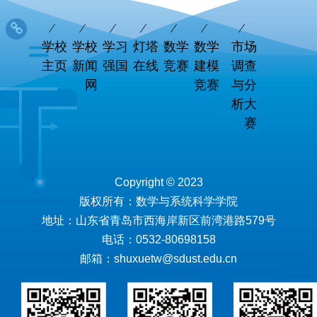
学校
学校
学习
灯塔
数学
数学
市场
主页
新闻
强国
在线
竞赛
建模
调查
网
竞赛
与分
析大
赛
Copyright © 2023
版权所有：数学与系统科学学院
地址：山东省青岛市西海岸新区前湾港路579号
电话：0532-80698158
邮箱：shuxuetw@sdust.edu.cn