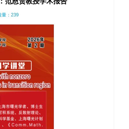
期：范恩贵教授学术报告
阅读量：
239