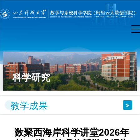
科学研究
教学成果
数聚西海岸科学讲堂2026年