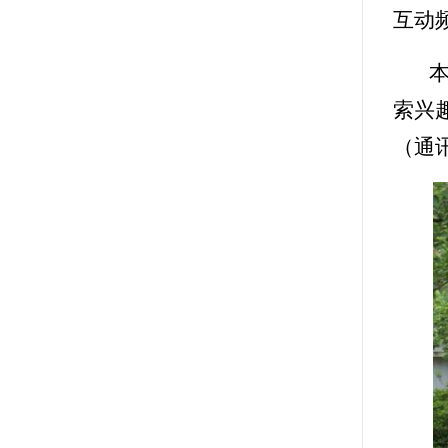
互动
索兴
（通