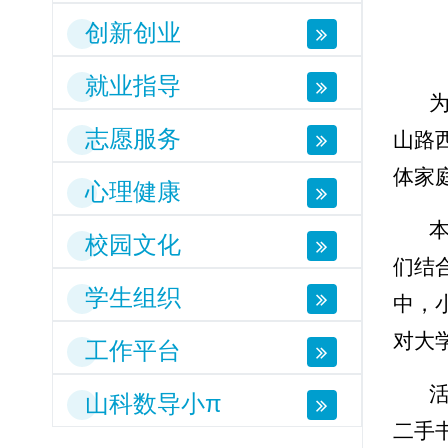
创新创业
就业指导
志愿服务
山路
体家
心理健康
校园文化
们结
学生组织
中，
对大
工作平台
山科数导小π
二手