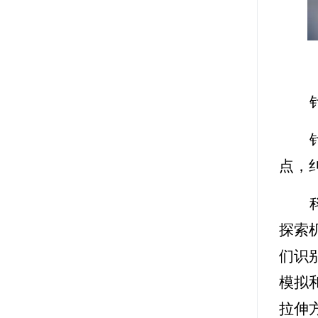
点，
探索
们识
模拟
拉伸