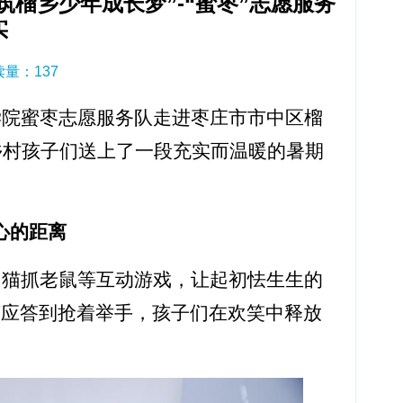
筑榴乡少年成长梦”-“蜜枣”志愿服务
实
阅读量：
137
学院蜜枣志愿服务队走进枣庄市市中区榴
乡村孩子们送上了一段充实而温暖的暑期
心的距离
、猫抓老鼠等互动游戏，让起初怯生生的
声应答到抢着举手，孩子们在欢笑中释放
。