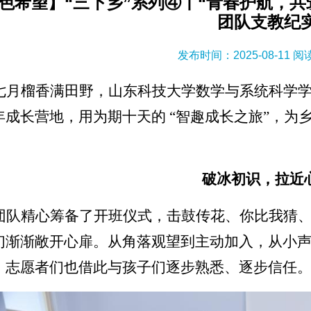
色希望】“三下乡”系列④丨“青春护航，共
团队支教纪
发布时间：2025-08-11 
七月榴香满田野，山东科技大学数学与系统科学
年成长营地，用为期十天的
“智趣成长之旅”，为
。
破冰初识，拉近
团队精心筹备了开班仪式，击鼓传花、你比我猜
们渐渐敞开心扉。从角落观望到主动加入，从小
，志愿者们也借此与孩子们逐步熟悉、逐步信任