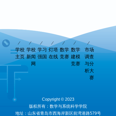
学校
学校
学习
灯塔
数学
数学
市场
主页
新闻
强国
在线
竞赛
建模
调查
网
竞赛
与分
析大
赛
Copyright © 2023
版权所有：数学与系统科学学院
地址：山东省青岛市西海岸新区前湾港路579号