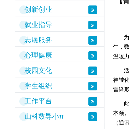
【
创新创业
就业指导
志愿服务
午，数
心理健康
温暖力
校园文化
神转
学生组织
雷锋
工作平台
本领
山科数导小π
（通讯