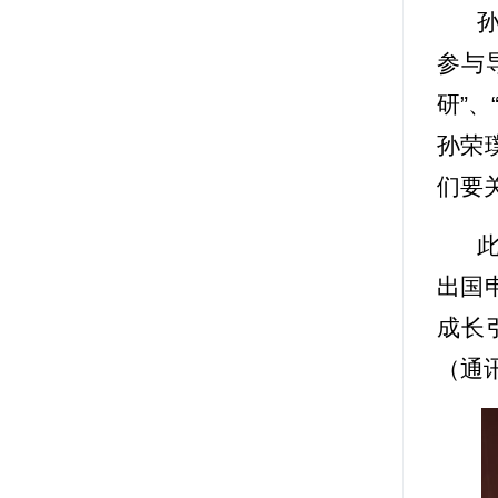
参与
研”
孙荣
们要
出国
成长
（通