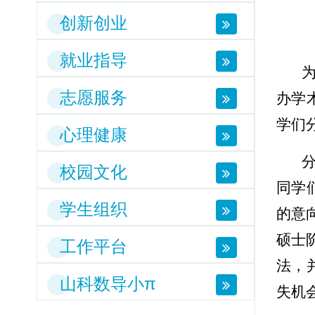
创新创业
就业指导
志愿服务
办学
学们
心理健康
校园文化
同学
学生组织
的意
硕士
工作平台
法，
山科数导小π
失机