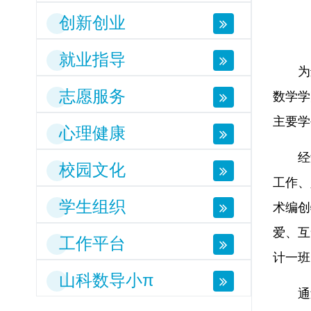
创新创业
就业指导
为
志愿服务
数学学
主要学
心理健康
经
校园文化
工作、
学生组织
术编创
爱、互
工作平台
计一班
山科数导小π
通