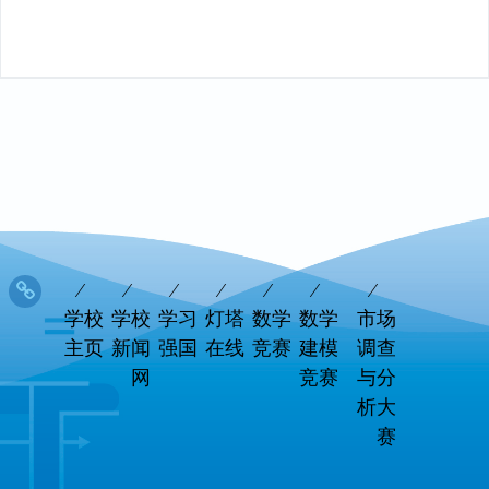
学校
学校
学习
灯塔
数学
数学
市场
主页
新闻
强国
在线
竞赛
建模
调查
网
竞赛
与分
析大
赛