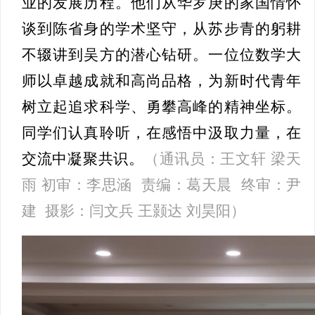
业的发展历程。他们从华罗庚的家国情怀
谈到陈省身的学术坚守，从苏步青的躬耕
不辍讲到吴方的潜心钻研。一位位数学大
师以卓越成就和高尚品格，为新时代青年
树立起追求科学、勇攀高峰的精神坐标。
同学们认真聆听，在感悟中汲取力量，在
交流中凝聚共识。
（通讯员：王文轩 梁天
雨 初审：李思涵 责编：葛天晨 终审：尹
建 摄影：闫文兵 王颢达 刘昊阳）