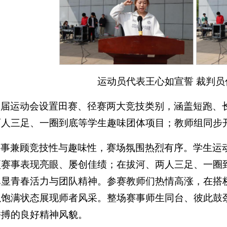
运动员代表王心如宣誓 裁判
本届运动会设置田赛、径赛两大竞技类别，涵盖短跑、
两人三足、一圈到底等学生趣味团体项目；教师组同步
赛事兼顾竞技性与趣味性，赛场氛围热烈有序。学生运
项赛事表现亮眼、屡创佳绩；在拔河、两人三足、一圈
尽显青春活力与团队精神。参赛教师们热情高涨，在搭
以饱满状态展现师者风采。整场赛事师生同台、彼此鼓
拼搏的良好精神风貌。