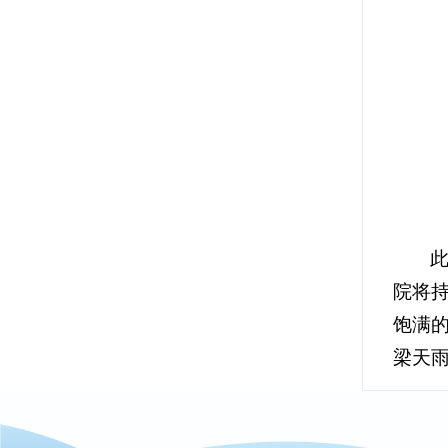
院将
饱满
梁天雨