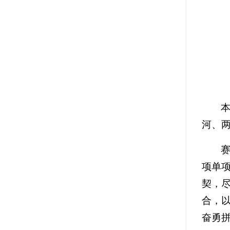
河、
项单
契，
合，
奋勇