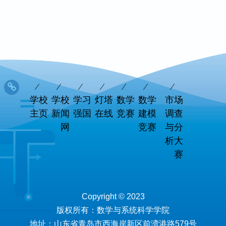
学校
学校
学习
灯塔
数学
数学
市场
主页
新闻
强国
在线
竞赛
建模
调查
网
竞赛
与分
析大
赛
Copyright © 2023
版权所有：数学与系统科学学院
地址：山东省青岛市西海岸新区前湾港路579号