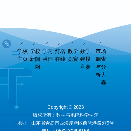
学校
学校
学习
灯塔
数学
数学
市场
主页
新闻
强国
在线
竞赛
建模
调查
网
竞赛
与分
析大
赛
Copyright © 2023
版权所有：数学与系统科学学院
地址：山东省青岛市西海岸新区前湾港路579号
电话：0532-80698158