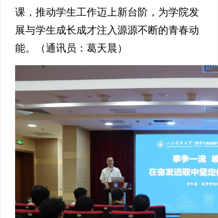
课，推动学生工作迈上新台阶，为学院发
展与学生成长成才注入源源不断的青春动
能。（通讯员：葛天晨）