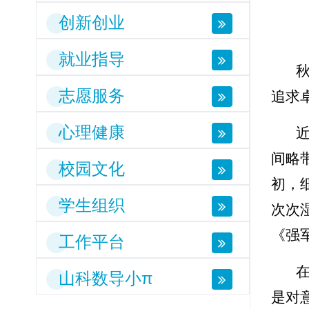
创新创业
就业指导
志愿服务
追求
心理健康
间略
校园文化
初，
学生组织
次次
《强
工作平台
山科数导小π
是对