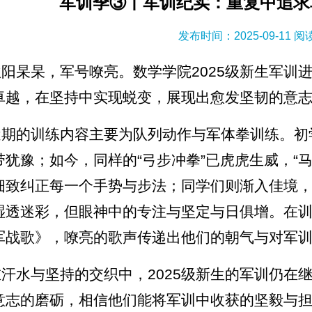
军训季③丨军训纪实：重复中追求
发布时间：2025-09-11 
秋阳杲杲，军号嘹亮。数学学院2025级新生军训
卓越，在坚持中实现蜕变，展现出愈发坚韧的意
近期的训练内容主要为队列动作与军体拳训练。初
带犹豫；如今，同样的“弓步冲拳”已虎虎生威，“
细致纠正每一个手势与步法；同学们则渐入佳境
湿透迷彩，但眼神中的专注与坚定与日俱增。在
军战歌》，嘹亮的歌声传递出他们的朝气与对军
在汗水与坚持的交织中，2025级新生的军训仍在
意志的磨砺，相信他们能将军训中收获的坚毅与