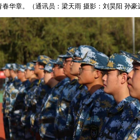
青春华章。（通讯员：梁天雨 摄影：刘昊阳 孙豪远