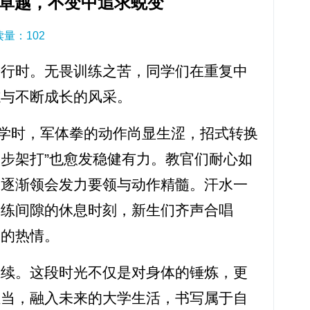
卓越，不变中追求蜕变
阅读量：
102
进行时。无畏训练之苦，同学们在重复中
志与不断成长的风采。
学时，军体拳的动作尚显生涩，招式转换
马步架打”也愈发稳健有力。教官们耐心如
，逐渐领会发力要领与动作精髓。汗水一
训练间隙的休息时刻，新生们齐声合唱
训的热情。
继续。这段时光不仅是对身体的锤炼，更
担当，融入未来的大学生活，书写属于自