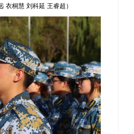
 衣桐慧 刘科延 王睿超）