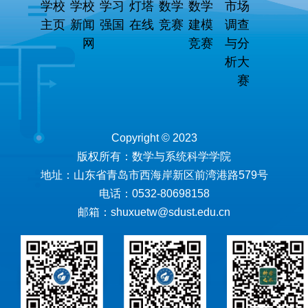
学校
学校
学习
灯塔
数学
数学
市场
主页
新闻
强国
在线
竞赛
建模
调查
网
竞赛
与分
析大
赛
Copyright © 2023
版权所有：数学与系统科学学院
地址：山东省青岛市西海岸新区前湾港路579号
电话：0532-80698158
邮箱：shuxuetw@sdust.edu.cn