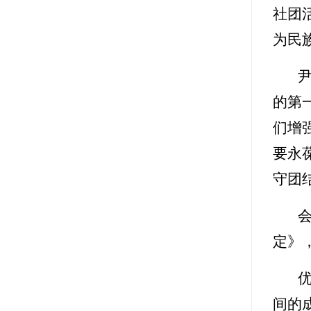
社团
为民
的第
们增
要永
守团
定》
间的