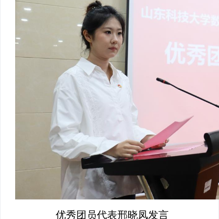
优秀团员代表邢晓凤发言