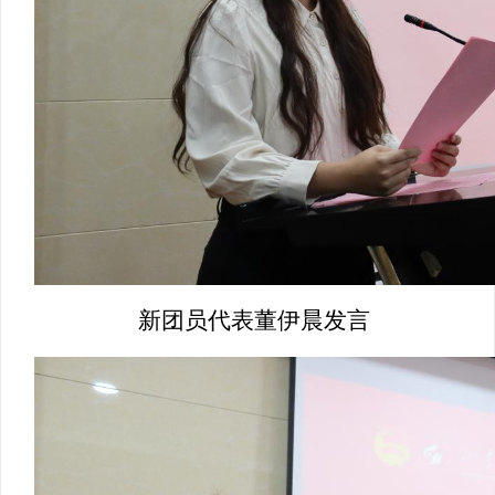
新团员代表董伊晨发言