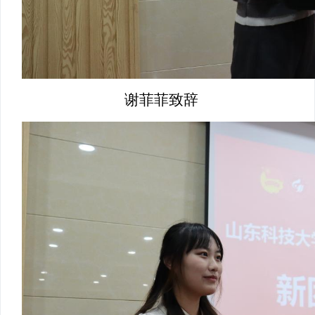
谢菲菲致辞