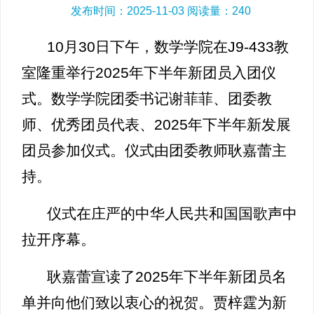
发布时间：2025-11-03 阅读量：
240
10月30日下午，数学学院在J9-433教
室隆重举行2025年下半年新团员入团仪
式。数学学院团委书记谢菲菲、团委教
师、优秀团员代表、2025年下半年新发展
团员参加仪式。仪式由团委教师耿嘉蕾主
持。
仪式在庄严的中华人民共和国国歌声中
拉开序幕。
耿嘉蕾宣读了2025年下半年新团员名
单并向他们致以衷心的祝贺。贾梓霆为新