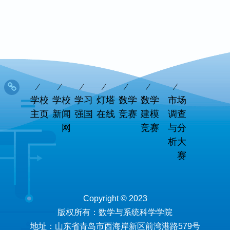
学校
学校
学习
灯塔
数学
数学
市场
主页
新闻
强国
在线
竞赛
建模
调查
网
竞赛
与分
析大
赛
Copyright © 2023
版权所有：数学与系统科学学院
地址：山东省青岛市西海岸新区前湾港路579号