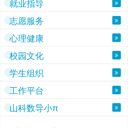
就业指导
志愿服务
心理健康
校园文化
学生组织
工作平台
山科数导小π