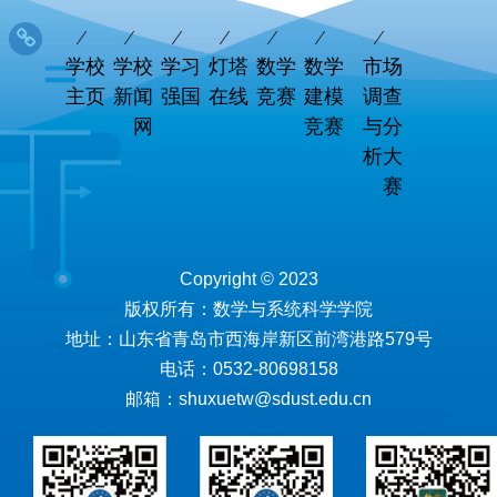
学校
学校
学习
灯塔
数学
数学
市场
主页
新闻
强国
在线
竞赛
建模
调查
网
竞赛
与分
析大
赛
Copyright © 2023
版权所有：数学与系统科学学院
地址：山东省青岛市西海岸新区前湾港路579号
电话：0532-80698158
邮箱：shuxuetw@sdust.edu.cn