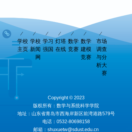
学校
学校
学习
灯塔
数学
数学
市场
主页
新闻
强国
在线
竞赛
建模
调查
网
竞赛
与分
析大
赛
Copyright © 2023
版权所有：数学与系统科学学院
地址：山东省青岛市西海岸新区前湾港路579号
电话：0532-80698158
邮箱：shuxuetw@sdust.edu.cn