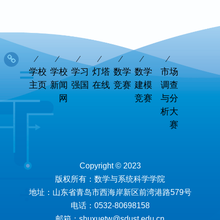
学校
学校
学习
灯塔
数学
数学
市场
主页
新闻
强国
在线
竞赛
建模
调查
网
竞赛
与分
析大
赛
Copyright © 2023
版权所有：数学与系统科学学院
地址：山东省青岛市西海岸新区前湾港路579号
电话：0532-80698158
邮箱：shuxuetw@sdust.edu.cn