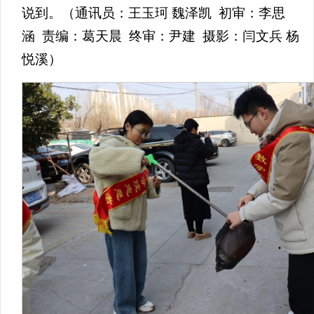
说到。（通讯员：王玉珂 魏泽凯 初审：李思
涵 责编：葛天晨 终审：尹建 摄影：闫文兵 杨
悦溪）