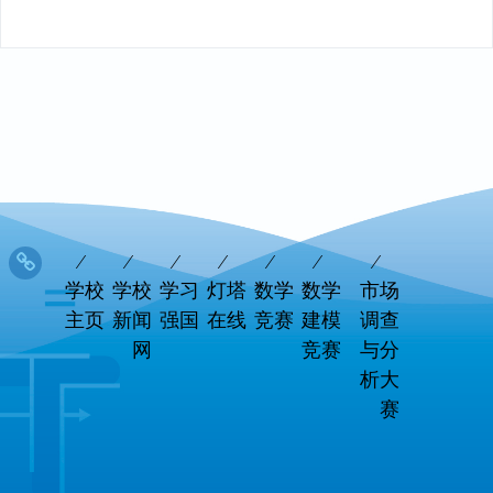
学校
学校
学习
灯塔
数学
数学
市场
主页
新闻
强国
在线
竞赛
建模
调查
网
竞赛
与分
析大
赛