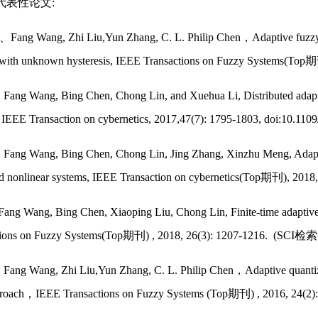
.代表性论文:
)、Fang Wang, Zhi Liu,Yun Zhang, C. L. Philip Chen，
Adaptive fuzzy
 with unknown hysteresis, IEEE Transactions on Fuzzy Syste
Fang Wang, Bing Chen, Chong Lin, and Xuehua Li,
Distributed adapt
, IEEE Transaction on cybernetics, 2017,47(7): 1795-1803, d
Fang Wang, Bing Chen, Chong Lin, Jing Zhang, Xinzhu Meng, Adaptive
ed nonlinear systems, IEEE Transaction on cybernetics(Top期
 Fang Wang, Bing Chen, Xiaoping Liu, Chong Lin, Finite-time adaptive 
ctions on Fuzzy Systems(Top期刊) , 2018, 26(3): 1207-1216.
Fang Wang, Zhi Liu,Yun Zhang, C. L. Philip Chen，
Adaptive quantiz
proach，IEEE Transactions on Fuzzy Systems (Top期刊) , 2016, 24