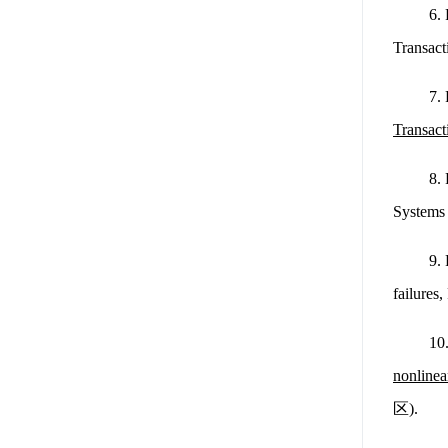
6.
Transac
7.
Transact
8.
System
9.
failure
10
nonlinea
区).