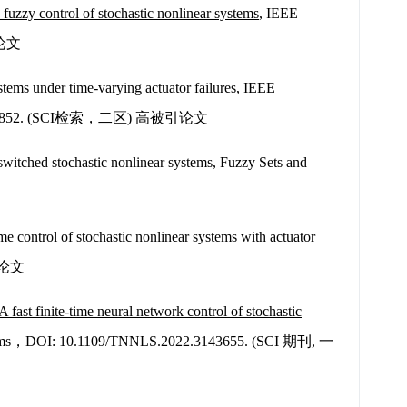
e fuzzy control of stochastic nonlinear systems
, IEEE
被引论文
tems under time-varying actuator failures,
IEEE
845-1852. (SCI检索，二区) 高被引论文
witched stochastic nonlinear systems, Fuzzy Sets and
 control of stochastic nonlinear systems with actuator
被引论文
A fast finite-time neural network control of stochastic
ystems，DOI: 10.1109/TNNLS.2022.3143655. (SCI 期刊, 一