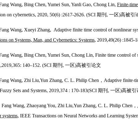
 Fang Wang, Bing Chen, Yumei Sun, Yanli Gao, Chong Lin,
Finite-tim
tion on cybernetics, 2020, 50(6) :2617-2626. (SCI 期刊, 一区)高
 Fang Wang, Xueyi Zhang, Adaptive finite time control of nonlinear sys
ions on Systems, Man, and Cybernetics: Systems
, 2019,49(26) :1
 Fang Wang, Bing Chen, Yumei Sun, Chong Lin, Finite time control of s
s ,2019,365: 140–152. (SCI 期刊, 一区)高被引论文
 Fang Wang, Zhi Liu,Yun Zhang, C. L. Philip Chen，Adaptive finite-time
s, Fuzzy Sets and Systems, 2019,374 : 170-183(SCI 期刊, 一区)高
. Fang Wang, Zhaoyang You, Zhi Liu,Yun Zhang, C. L. Philip Chen，
r systems
, IEEE Transactions on Neural Networks and Learning S