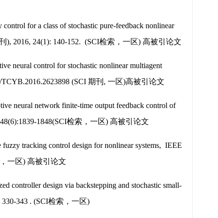
 control for a class of stochastic pure-feedback nonlinear
ms(Top期刊), 2016, 24(1): 140-152. (SCI检索，一区) 高被引论文
ive neural control for stochastic nonlinear multiagent
oi:10.1109/TCYB.2016.2623898 (SCI 期刊, 一区)高被引论文
 neural network finite-time output feedback control of
刊), 2018,48(6):1839-1848(SCI检索，一区) 高被引论文
fuzzy tracking control design for nonlinear systems, IEEE
 (SCI检索，一区) 高被引论文
ed controller design via backstepping and stochastic small-
(2): 330-343 . (SCI检索，一区)