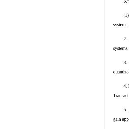
6
(1
systems
2、
systems
3、
quantiz
4.
Transa
5、
gain ap