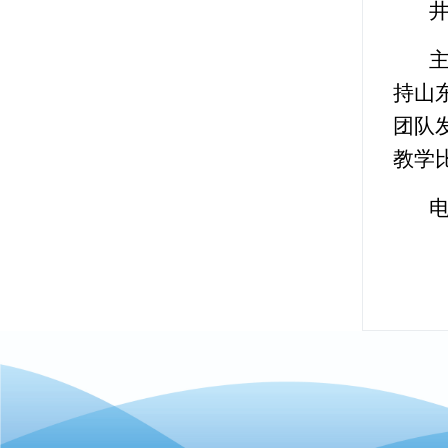
持山
团队
教学
电