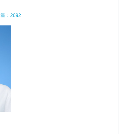
读量：
2692