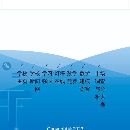
学校
学校
学习
灯塔
数学
数学
市场
主页
新闻
强国
在线
竞赛
建模
调查
网
竞赛
与分
析大
赛
Copyright © 2023