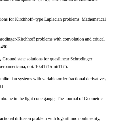
tions for Kirchhoff--type Laplacian problems, Mathematical
hrodinger-Kirchhoff problems with convolution and critical
2490.
*，
Ground state solutions for quasilinear Schrodinger
Iberoamericana, doi: 10.4171/rmi/1175.
iltonian systems with variable-order fractional derivatives,
81.
mbrane in the light cone gauge, The Journal of Geometric
onal diffusion problem with logarithmic nonlinearity,