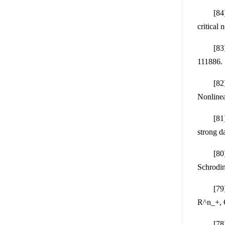
[84] S
critical
[83] M
111886.
[82] H
Nonlinea
[81] M
strong d
[80] Bi
Schrodin
[79] M
R^n_+, 
[78] 