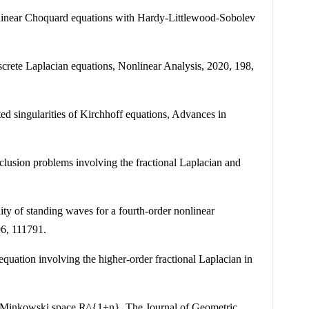
silinear Choquard equations with Hardy-Littlewood-Sobolev
iscrete Laplacian equations, Nonlinear Analysis, 2020, 198,
ted singularities of Kirchhoff equations, Advances in
nclusion problems involving the fractional Laplacian and
lity of standing waves for a fourth-order nonlinear
96, 111791.
c equation involving the higher-order fractional Laplacian in
 the Minkowski space R^{1+n}, The Journal of Geometric