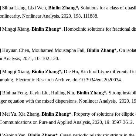
ihua Liang, Lixi Wen,
Binlin
Zhang*,
Solutions for a class of qua
 nonlinearity, Nonlinear Analysis, 2020, 198, 111888.
ingqi Xiang,
Binlin
Zhang*,
Homoclinic solutions for fractional d
uyuan Chen, Mouhamed Moustapha Fall,
Binlin
Zhang*,
On isola
r Analysis, 2021, 10: 102-120.
ingqi Xiang,
Binlin
Zhang*,
Die Hu, Kirchhoff-type differential i
amping, Electronic Research Archive, doi:10.3934/era.2020034.
nhua Feng, Jiayin Liu, Huiling Niu,
Binlin Zhang*,
Strong instabi
ger equation with the mixed dispersions, Nonlinear Analysis, 2020, 1
ei Yu, Xia Zhang,
Binlin
Zhang*,
Property of solutions for ellipti
Communications on Pure and Applied Analysis, 2020, 19: 3597-3612.
Weping Yan,
Binlin
Zhang*,
Quasi-periodic relativistic strings in