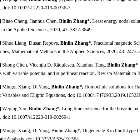
, doi: 10.1007/s12220-019-00336-7.
itao Cheng, Jianhua Chen,
Binlin Zhang*,
Least energy nodal solu
in the Applied Sciences, 2020, 43: 3827-3849.
ihua Liang, Dusan Repovs,
Binlin Zhang*
, Fractional magnetic Sc
rities, Mathematical Methods in the Applied Sciences, 2020, 43: 2473-
tong Chen, Vicenţiu D. Rǎdulescu, Xianhua Tang,
Binlin Zhang
s with variable potential and superlinear reaction, Revista Matemática 
ingqi Xiang, Di Yang,
Binlin Zhang*,
Homoclinic solutions for Ham
Variables and Elliptic Equations, doi: 10.1080/17476933.2019.16522
Weping Yan,
Binlin Zhang*,
Long time existence for the bosonic me
, doi: 10.1007/s12220-019-00269-1.
gqi Xiang, Di Yang, Binlin Zhang*, Degenerate Kirchhoff-type fracti
tic Analysis, doi: 10.3233/ASY-191564.