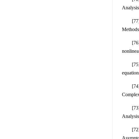
Analysis
[77] B
Methods 
[76] S
nonlinea
[75] Si
equation
[74] M
Complex 
[73] 
Analysis
[72] Min
Asympto