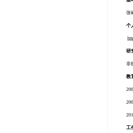
张彬林
个人
ht
研
非线
教育
200
200
201
工