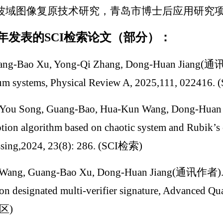
小波域图像复原技术研究，青岛市博士后应用研究项目，201
年发表的SCI检索论文（部分）：
ang-Bao Xu, Yong-Qi Zhang, Dong-Huan Jiang(通讯作者
um systems, Physical Review A, 2025,111, 02241
-You Song, Guang-Bao, Hua-Kun Wang, Dong-Hua
tion algorithm based on chaotic system and Rubik’s
ssing,2024, 23(8): 286. (SCI检索)
 Wang, Guang-Bao Xu, Dong-Huan Jiang(通讯作者). A
on designated multi‐verifier signature, Advanced Q
区)