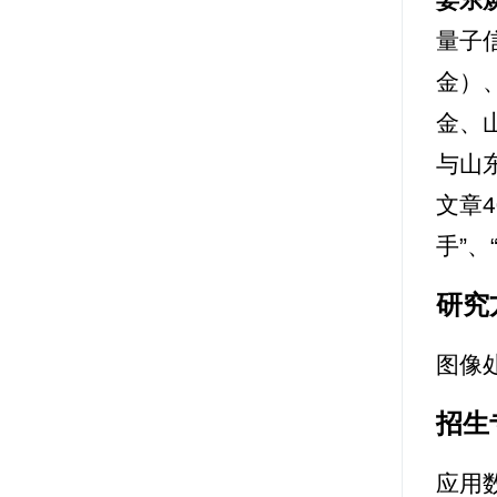
量子
金）
金、
与山
文章
手”
研究
图像
招生
应用