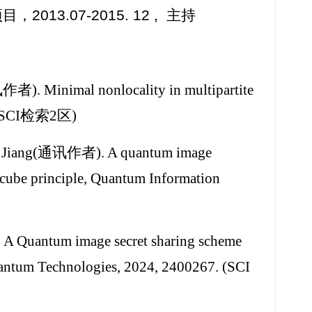
3.07-2015. 12 , 主持
). Minimal nonlocality in multipartite
6. (SCI检索2区)
n Jiang(通讯作者). A quantum image
 cube principle, Quantum Information
 Quantum image secret sharing scheme
uantum Technologies, 2024, 2400267. (SCI