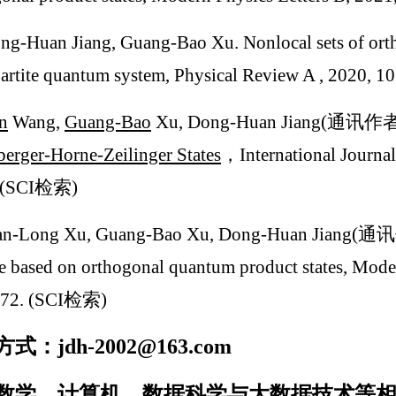
ng-Huan Jiang, Guang-Bao Xu. Nonlocal sets of ortho
partite quantum system, Physical Review A , 2020,
n
Wang,
Guang-Bao
Xu, Dong-Huan Jiang(通讯作者
erger-Horne-Zeilinger States
，International Journal
 (SCI检索)
an-Long Xu, Guang-Bao Xu, Dong-Huan Jiang(通讯作
 based on orthogonal quantum product states, Moder
72. (SCI检索)
式：jdh-2002@163.com
数学、计算机、数据科学与大数据技术等