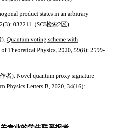
gonal product states in an arbitrary
 102(3): 032211. (SCI检索2区)
).
Quantum voting scheme with
 of Theoretical Physics, 2020, 59(8): 2599-
者). Novel quantum proxy signature
n Physics Letters B, 2020, 34(16):
相关专业的学生联系报考
。