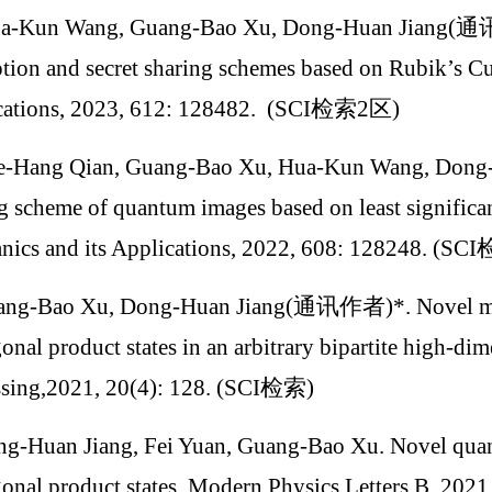
ua-Kun Wang, Guang-Bao Xu, Dong-Huan Jiang(通
tion and secret sharing schemes based on Rubik’s Cub
cations, 2023, 612: 128482. (SCI检索2区)
e-Hang Qian, Guang-Bao Xu, Hua-Kun Wang, Dong
g scheme of quantum images based on least significant
nics and its Applications, 2022, 608: 128248. (
ang-Bao Xu, Dong-Huan Jiang(通讯作者)*. Novel metho
onal product states in an arbitrary bipartite high-d
ssing,2021, 20(4): 128. (SCI检索)
ng-Huan Jiang, Fei Yuan, Guang-Bao Xu. Novel quan
onal product states, Modern Physics Letters B, 20