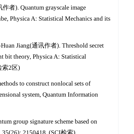
讯作者). Quantum grayscale image
e, Physica A: Statistical Mechanics and its
-Huan Jiang(通讯作者). Threshold secret
 bit theory, Physica A: Statistical
SCI检索2区)
ds to construct nonlocal sets of
imensional system, Quantum Information
tum group signature scheme based on
21, 35(26): 2150418. (SCI检索)