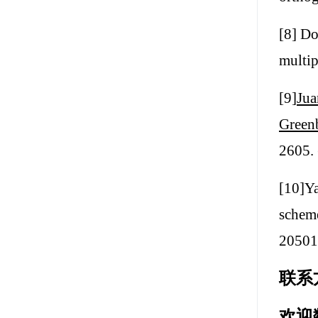
[8] Do
multi
[9]
Jua
Greenb
2605.
[10]Y
scheme
20501
联系方
欢迎