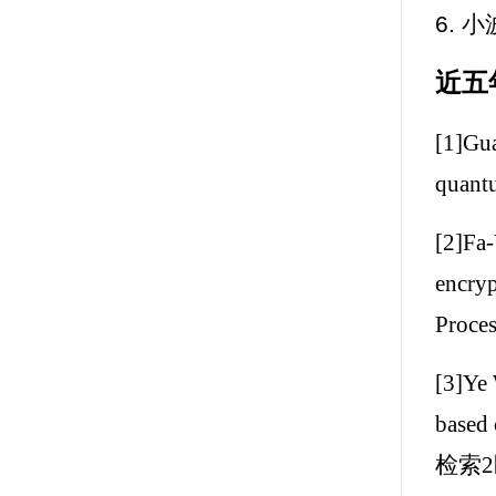
6. 
近五
[1]Gu
quant
[2]Fa
encryp
Proce
[3]Ye
based 
检索2