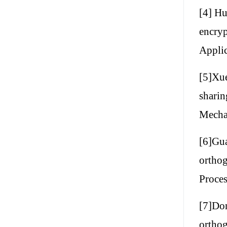
[4] H
encryp
Appli
[5]Xu
sharin
Mecha
[6]Gu
orthog
Proce
[7]Do
orthog