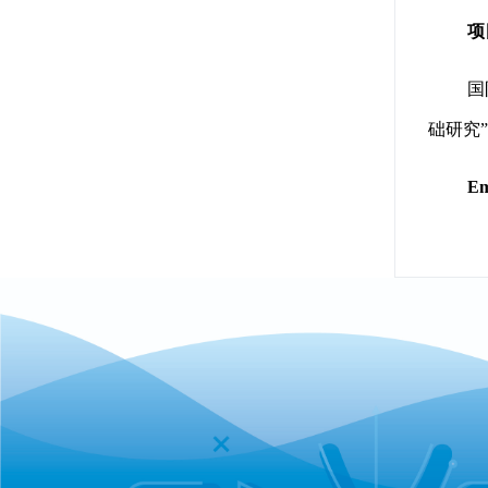
项
国
础研究
Em