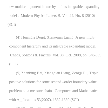
new multi-component hierarchy and its integrable expanding
model，Modern Physics Letters B, Vol. 24, No. 8 (2010)
(SCI)
(4) Huanghe Dong, Xiangqian Liang, A new multi-
component hierarchy and its integrable expanding model,
Chaos, Solitons & Fractals, Vol. 38, Oct. 2008, pp. 548-555
(SCI)
(5) Zhanbing Bai, Xiangqian Liang, Zengji Du, Triple
positive solutions for some second –order boundary value
problem on a measure chain, Computers and Mathematics
with Applications 53(2007), 1832-1839 (SCI)