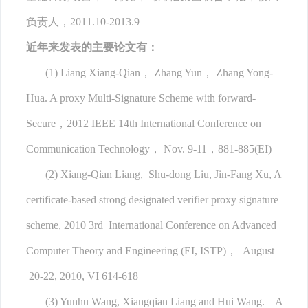
负责人，2011.10-2013.9
近年来发表的主要论文有：
(1) Liang Xiang-Qian， Zhang Yun， Zhang Yong-
Hua. A proxy Multi-Signature Scheme with forward-
Secure，2012 IEEE 14th International Conference on
Communication Technology， Nov. 9-11，881-885(EI)
(2) Xiang-Qian Liang, Shu-dong Liu, Jin-Fang Xu, A
certificate-based strong designated verifier proxy signature
scheme, 2010 3rd International Conference on Advanced
Computer Theory and Engineering (EI, ISTP)， August
20-22, 2010, VI 614-618
(3) Yunhu Wang, Xiangqian Liang and Hui Wang. A