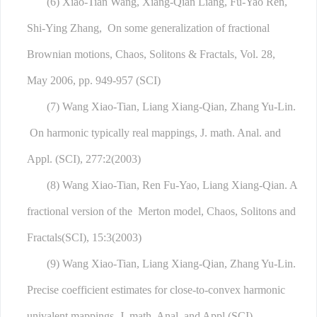
(6) Xiao-Tian Wang, Xiang-Qian Liang, Fu-Yao Ren,
Shi-Ying Zhang, On some generalization of fractional
Brownian motions, Chaos, Solitons & Fractals, Vol. 28,
May 2006, pp. 949-957 (SCI)
(7) Wang Xiao-Tian, Liang Xiang-Qian, Zhang Yu-Lin.
On harmonic typically real mappings, J. math. Anal. and
Appl. (SCI), 277:2(2003)
(8) Wang Xiao-Tian, Ren Fu-Yao, Liang Xiang-Qian. A
fractional version of the Merton model, Chaos, Solitons and
Fractals(SCI), 15:3(2003)
(9) Wang Xiao-Tian, Liang Xiang-Qian, Zhang Yu-Lin.
Precise coefficient estimates for close-to-convex harmonic
univalent mappings, J. math. Anal. and Appl.(SCI),