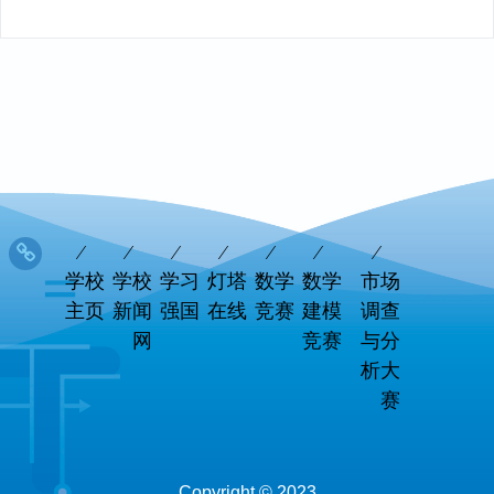
学校
学校
学习
灯塔
数学
数学
市场
主页
新闻
强国
在线
竞赛
建模
调查
网
竞赛
与分
析大
赛
Copyright © 2023