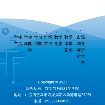
学校
学校
学习
灯塔
数学
数学
市场
主页
新闻
强国
在线
竞赛
建模
调查
网
竞赛
与分
析大
赛
Copyright © 2023
版权所有：数学与系统科学学院
地址：山东省青岛市西海岸新区前湾港路579号
电话：0532-80698158