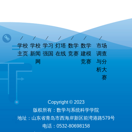
学校
学校
学习
灯塔
数学
数学
市场
主页
新闻
强国
在线
竞赛
建模
调查
网
竞赛
与分
析大
赛
Copyright © 2023
版权所有：数学与系统科学学院
地址：山东省青岛市西海岸新区前湾港路579号
电话：0532-80698158