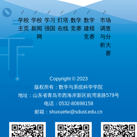
学校
学校
学习
灯塔
数学
数学
市场
主页
新闻
强国
在线
竞赛
建模
调查
网
竞赛
与分
析大
赛
Copyright © 2023
版权所有：数学与系统科学学院
地址：山东省青岛市西海岸新区前湾港路579号
电话：0532-80698158
邮箱：shuxuetw@sdust.edu.cn