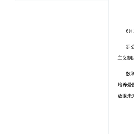
6月
罗公利
主义制
数学与
培养爱
放眼未