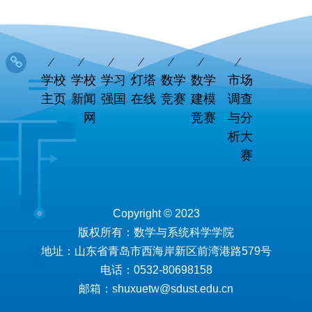
学校
学校
学习
灯塔
数学
数学
市场
主页
新闻
强国
在线
竞赛
建模
调查
网
竞赛
与分
析大
赛
Copyright © 2023
版权所有：数学与系统科学学院
地址：山东省青岛市西海岸新区前湾港路579号
电话：0532-80698158
邮箱：shuxuetw@sdust.edu.cn