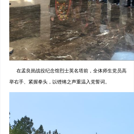
在孟良崮战役纪念馆烈士英名塔前，全体师生党员高
举右手、紧握拳头，以铿锵之声重温入党誓词。