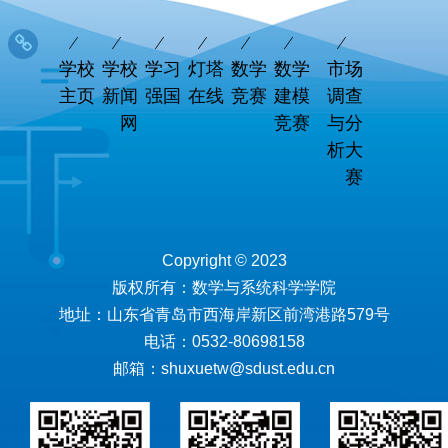
学校
学校
学习
灯塔
数学
数学
市场
主页
新闻
强国
在线
竞赛
建模
调查
网
竞赛
与分
析大
赛
Copyright © 2023
版权所有：数学与系统科学学院
地址：山东省青岛市西海岸新区前湾港路579号
电话：0532-80698158
邮箱：shuxuetw@sdust.edu.cn