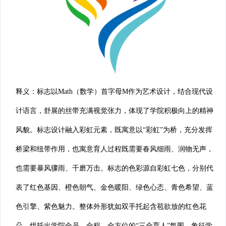
释义：标志以Math（数学）首字母M作为艺术设计，结合现代设
计语言，舒展的丝带充满视觉张力，体现了学院积极向上的精神
风貌。标志设计融入彩虹元素，既寓意以“彩虹”为桥，充分发挥
桥梁和纽带作用，也寓意育人过程既需要春风细雨、润物无声，
也需要暴风骤雨、千磨万击。标志的色彩源自彩虹七色，分别代
表了红色基因、橙色朝气、金色暖阳、绿色心态、青色希望、蓝
色引擎、紫色魅力。整体外形犹如双手托起含苞欲放的红色花
朵，烘托出学院全员、全程、全方位的“三全育人”氛围，象征学